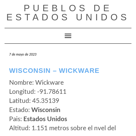
Saltar
PUEBLOS DE
al
ESTADOS UNIDOS
contenido
Cambiar modo de navegación
7 de mayo de 2023
WISCONSIN – WICKWARE
Nombre: Wickware
Longitud: -91.78611
Latitud: 45.35139
Estado:
Wisconsin
Pais:
Estados Unidos
Altitud: 1.151 metros sobre el nvel del