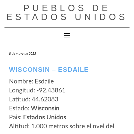
Saltar
PUEBLOS DE
al
ESTADOS UNIDOS
contenido
Cambiar modo de navegación
8 de mayo de 2023
WISCONSIN – ESDAILE
Nombre: Esdaile
Longitud: -92.43861
Latitud: 44.62083
Estado:
Wisconsin
Pais:
Estados Unidos
Altitud: 1.000 metros sobre el nvel del