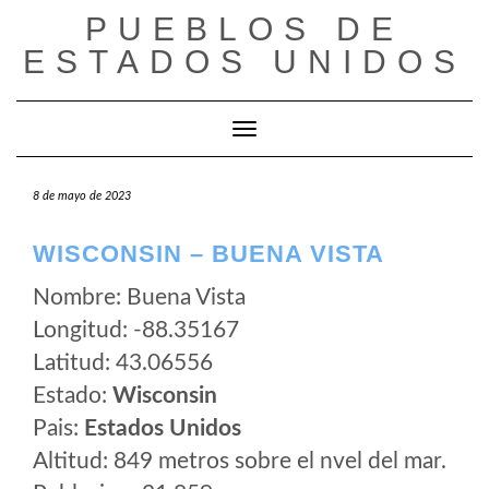
Saltar
PUEBLOS DE
al
ESTADOS UNIDOS
contenido
Cambiar modo de navegación
8 de mayo de 2023
WISCONSIN – BUENA VISTA
Nombre: Buena Vista
Longitud: -88.35167
Latitud: 43.06556
Estado:
Wisconsin
Pais:
Estados Unidos
Altitud: 849 metros sobre el nvel del mar.