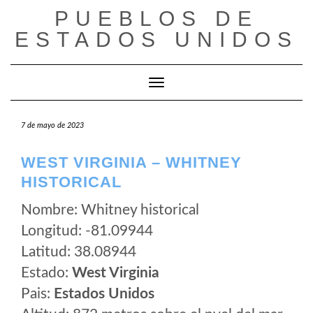
Saltar
PUEBLOS DE
al
ESTADOS UNIDOS
contenido
Cambiar modo de navegación
7 de mayo de 2023
WEST VIRGINIA – WHITNEY
HISTORICAL
Nombre: Whitney historical
Longitud: -81.09944
Latitud: 38.08944
Estado:
West Virginia
Pais:
Estados Unidos