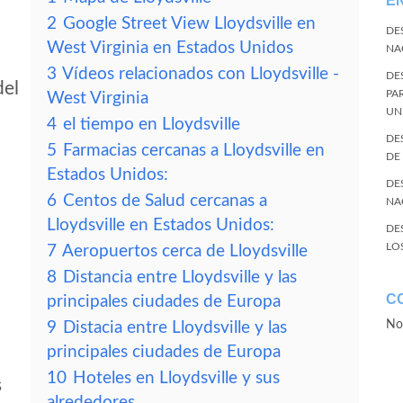
E
2
Google Street View Lloydsville en
DE
West Virginia en Estados Unidos
NA
3
Vídeos relacionados con Lloydsville -
DE
del
PA
West Virginia
UN
4
el tiempo en Lloydsville
DE
5
Farmacias cercanas a Lloydsville en
DE
Estados Unidos:
DE
6
Centos de Salud cercanas a
NA
Lloydsville en Estados Unidos:
DE
LO
7
Aeropuertos cerca de Lloydsville
8
Distancia entre Lloydsville y las
C
principales ciudades de Europa
No
9
Distacia entre Lloydsville y las
principales ciudades de Europa
10
Hoteles en Lloydsville y sus
s
alrededores