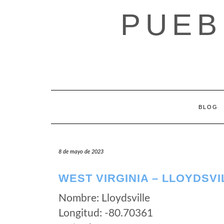
Saltar
PUEB
al
contenido
BLOG
8 de mayo de 2023
WEST VIRGINIA – LLOYDSVI
Nombre: Lloydsville
Longitud: -80.70361