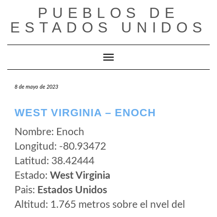
Saltar
PUEBLOS DE
al
ESTADOS UNIDOS
contenido
Cambiar modo de navegación
8 de mayo de 2023
WEST VIRGINIA – ENOCH
Nombre: Enoch
Longitud: -80.93472
Latitud: 38.42444
Estado:
West Virginia
Pais:
Estados Unidos
Altitud: 1.765 metros sobre el nvel del