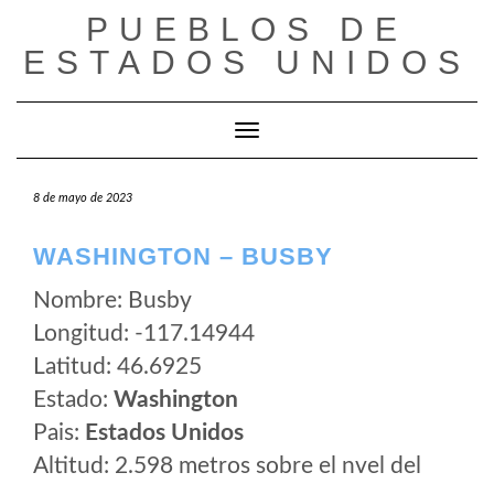
Saltar
PUEBLOS DE
al
ESTADOS UNIDOS
contenido
Cambiar modo de navegación
8 de mayo de 2023
WASHINGTON – BUSBY
Nombre: Busby
Longitud: -117.14944
Latitud: 46.6925
Estado:
Washington
Pais:
Estados Unidos
Altitud: 2.598 metros sobre el nvel del