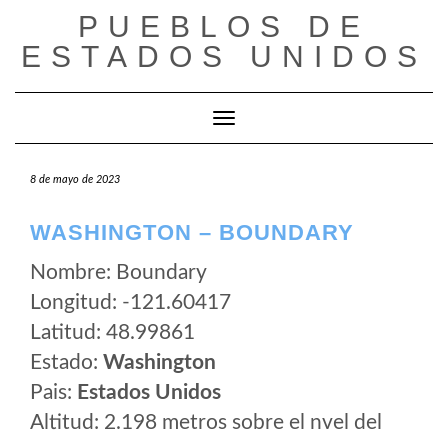
Saltar
PUEBLOS DE
al
ESTADOS UNIDOS
contenido
Cambiar modo de navegación
8 de mayo de 2023
WASHINGTON – BOUNDARY
Nombre: Boundary
Longitud: -121.60417
Latitud: 48.99861
Estado:
Washington
Pais:
Estados Unidos
Altitud: 2.198 metros sobre el nvel del