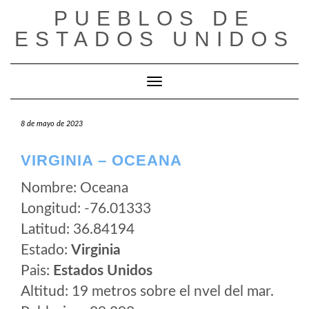
Saltar
PUEBLOS DE
al
ESTADOS UNIDOS
contenido
Cambiar modo de navegación
8 de mayo de 2023
VIRGINIA – OCEANA
Nombre: Oceana
Longitud: -76.01333
Latitud: 36.84194
Estado:
Virginia
Pais:
Estados Unidos
Altitud: 19 metros sobre el nvel del mar.