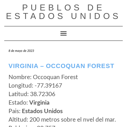
Saltar
PUEBLOS DE
al
ESTADOS UNIDOS
contenido
Cambiar modo de navegación
8 de mayo de 2023
VIRGINIA – OCCOQUAN FOREST
Nombre: Occoquan Forest
Longitud: -77.39167
Latitud: 38.72306
Estado:
Virginia
Pais:
Estados Unidos
Altitud: 200 metros sobre el nvel del mar.