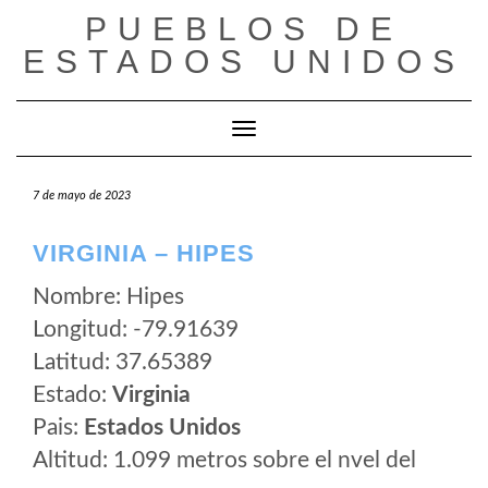
Saltar
PUEBLOS DE
al
ESTADOS UNIDOS
contenido
Cambiar modo de navegación
7 de mayo de 2023
VIRGINIA – HIPES
Nombre: Hipes
Longitud: -79.91639
Latitud: 37.65389
Estado:
Virginia
Pais:
Estados Unidos
Altitud: 1.099 metros sobre el nvel del