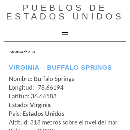
Saltar
PUEBLOS DE
al
ESTADOS UNIDOS
contenido
Cambiar modo de navegación
8 de mayo de 2023
VIRGINIA – BUFFALO SPRINGS
Nombre: Buffalo Springs
Longitud: -78.66194
Latitud: 36.64583
Estado:
Virginia
Pais:
Estados Unidos
Altitud: 318 metros sobre el nvel del mar.