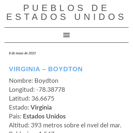
Saltar
PUEBLOS DE
al
ESTADOS UNIDOS
contenido
Cambiar modo de navegación
8 de mayo de 2023
VIRGINIA – BOYDTON
Nombre: Boydton
Longitud: -78.38778
Latitud: 36.6675
Estado:
Virginia
Pais:
Estados Unidos
Altitud: 393 metros sobre el nvel del mar.