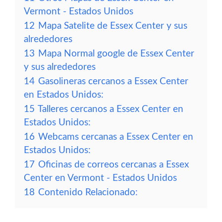
Vermont - Estados Unidos
12
Mapa Satelite de Essex Center y sus
alrededores
13
Mapa Normal google de Essex Center
y sus alrededores
14
Gasolineras cercanos a Essex Center
en Estados Unidos:
15
Talleres cercanos a Essex Center en
Estados Unidos:
16
Webcams cercanas a Essex Center en
Estados Unidos:
17
Oficinas de correos cercanas a Essex
Center en Vermont - Estados Unidos
18
Contenido Relacionado: