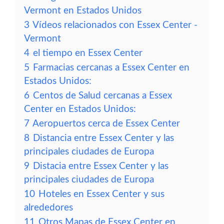
Vermont en Estados Unidos
3
Vídeos relacionados con Essex Center -
Vermont
4
el tiempo en Essex Center
5
Farmacias cercanas a Essex Center en
Estados Unidos:
6
Centos de Salud cercanas a Essex
Center en Estados Unidos:
7
Aeropuertos cerca de Essex Center
8
Distancia entre Essex Center y las
principales ciudades de Europa
9
Distacia entre Essex Center y las
principales ciudades de Europa
10
Hoteles en Essex Center y sus
alrededores
11
Otros Mapas de Essex Center en