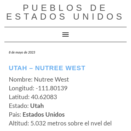
Saltar
PUEBLOS DE
al
ESTADOS UNIDOS
contenido
Cambiar modo de navegación
8 de mayo de 2023
UTAH – NUTREE WEST
Nombre: Nutree West
Longitud: -111.80139
Latitud: 40.62083
Estado:
Utah
Pais:
Estados Unidos
Altitud: 5.032 metros sobre el nvel del