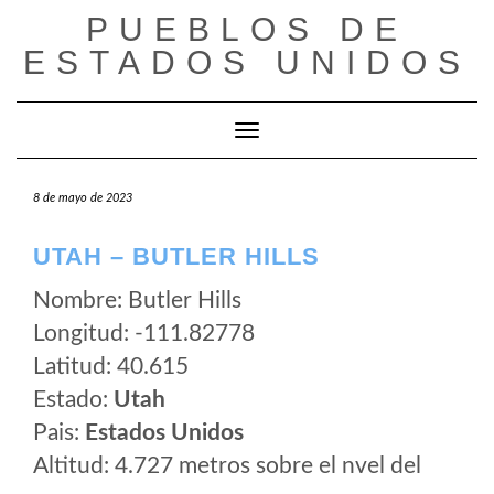
Saltar
PUEBLOS DE
al
ESTADOS UNIDOS
contenido
Cambiar modo de navegación
8 de mayo de 2023
UTAH – BUTLER HILLS
Nombre: Butler Hills
Longitud: -111.82778
Latitud: 40.615
Estado:
Utah
Pais:
Estados Unidos
Altitud: 4.727 metros sobre el nvel del