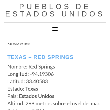
Saltar
PUEBLOS DE
al
ESTADOS UNIDOS
contenido
Cambiar modo de navegación
7 de mayo de 2023
TEXAS – RED SPRINGS
Nombre: Red Springs
Longitud: -94.19306
Latitud: 33.40583
Estado:
Texas
Pais:
Estados Unidos
Altitud: 298 metros sobre el nvel del mar.