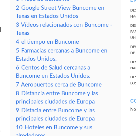
E
2
Google Street View Buncome en
DE
Texas en Estados Unidos
NA
3
Vídeos relacionados con Buncome -
DE
l
PA
Texas
UN
4
el tiempo en Buncome
DE
5
Farmacias cercanas a Buncome en
DE
Estados Unidos:
DE
6
Centos de Salud cercanas a
NA
Buncome en Estados Unidos:
DE
LO
7
Aeropuertos cerca de Buncome
8
Distancia entre Buncome y las
C
principales ciudades de Europa
No
9
Distacia entre Buncome y las
principales ciudades de Europa
10
Hoteles en Buncome y sus
s
alrededores