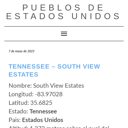
Saltar
PUEBLOS DE
al
ESTADOS UNIDOS
contenido
Cambiar modo de navegación
7 de mayo de 2023
TENNESSEE – SOUTH VIEW
ESTATES
Nombre: South View Estates
Longitud: -83.97028
Latitud: 35.6825
Estado:
Tennessee
Pais:
Estados Unidos