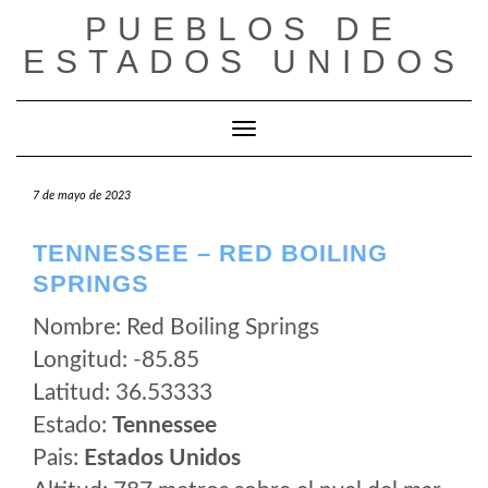
Saltar
PUEBLOS DE
al
ESTADOS UNIDOS
contenido
Cambiar modo de navegación
7 de mayo de 2023
TENNESSEE – RED BOILING
SPRINGS
Nombre: Red Boiling Springs
Longitud: -85.85
Latitud: 36.53333
Estado:
Tennessee
Pais:
Estados Unidos