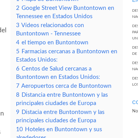
E
2
Google Street View Buntontown en
DE
Tennessee en Estados Unidos
NA
3
Vídeos relacionados con
DE
del
PA
Buntontown - Tennessee
UN
4
el tiempo en Buntontown
DE
5
Farmacias cercanas a Buntontown en
DE
Estados Unidos:
DE
6
Centos de Salud cercanas a
NA
Buntontown en Estados Unidos:
DE
LO
7
Aeropuertos cerca de Buntontown
8
Distancia entre Buntontown y las
C
principales ciudades de Europa
No
9
Distacia entre Buntontown y las
wn
principales ciudades de Europa
10
Hoteles en Buntontown y sus
s
alrededores