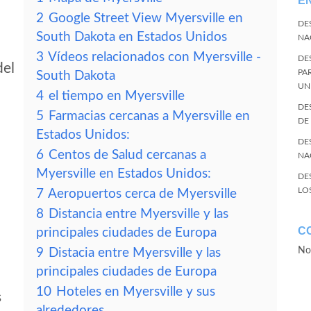
E
2
Google Street View Myersville en
DE
South Dakota en Estados Unidos
NA
3
Vídeos relacionados con Myersville -
DE
del
PA
South Dakota
UN
4
el tiempo en Myersville
DE
5
Farmacias cercanas a Myersville en
DE
Estados Unidos:
DE
6
Centos de Salud cercanas a
NA
Myersville en Estados Unidos:
DE
LO
7
Aeropuertos cerca de Myersville
8
Distancia entre Myersville y las
C
principales ciudades de Europa
No
9
Distacia entre Myersville y las
principales ciudades de Europa
10
Hoteles en Myersville y sus
s
alrededores