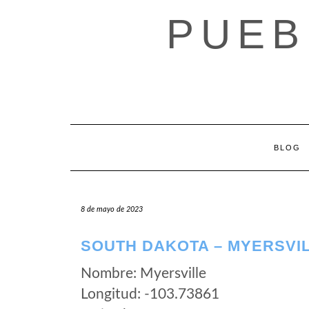
Saltar
PUEB
al
contenido
BLOG
8 de mayo de 2023
SOUTH DAKOTA – MYERSVI
Nombre: Myersville
Longitud: -103.73861