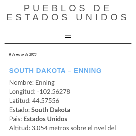
Saltar
PUEBLOS DE
al
ESTADOS UNIDOS
contenido
Cambiar modo de navegación
8 de mayo de 2023
SOUTH DAKOTA – ENNING
Nombre: Enning
Longitud: -102.56278
Latitud: 44.57556
Estado:
South Dakota
Pais:
Estados Unidos
Altitud: 3.054 metros sobre el nvel del