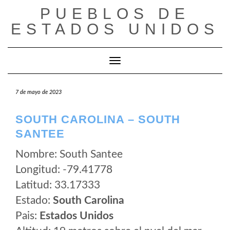
Saltar
PUEBLOS DE
al
ESTADOS UNIDOS
contenido
Cambiar modo de navegación
7 de mayo de 2023
SOUTH CAROLINA – SOUTH
SANTEE
Nombre: South Santee
Longitud: -79.41778
Latitud: 33.17333
Estado:
South Carolina
Pais:
Estados Unidos