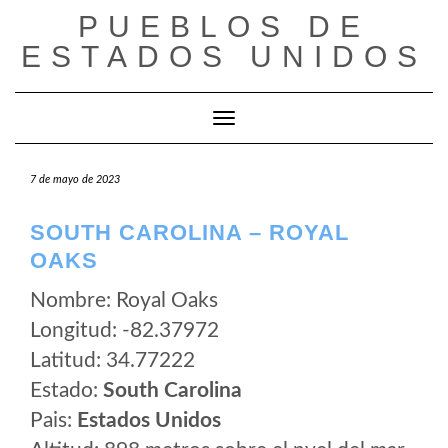
Saltar
PUEBLOS DE
al
ESTADOS UNIDOS
contenido
Cambiar modo de navegación
7 de mayo de 2023
SOUTH CAROLINA – ROYAL
OAKS
Nombre: Royal Oaks
Longitud: -82.37972
Latitud: 34.77222
Estado:
South Carolina
Pais:
Estados Unidos