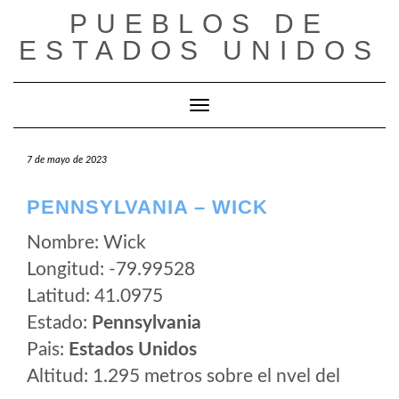
Saltar
PUEBLOS DE
al
ESTADOS UNIDOS
contenido
Cambiar modo de navegación
7 de mayo de 2023
PENNSYLVANIA – WICK
Nombre: Wick
Longitud: -79.99528
Latitud: 41.0975
Estado:
Pennsylvania
Pais:
Estados Unidos
Altitud: 1.295 metros sobre el nvel del