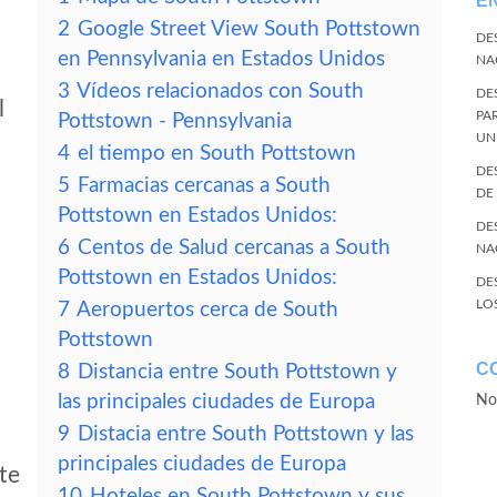
E
2
Google Street View South Pottstown
DE
en Pennsylvania en Estados Unidos
NA
3
Vídeos relacionados con South
DE
l
PA
Pottstown - Pennsylvania
UN
4
el tiempo en South Pottstown
DE
5
Farmacias cercanas a South
DE
Pottstown en Estados Unidos:
DE
6
Centos de Salud cercanas a South
NA
Pottstown en Estados Unidos:
DE
LO
7
Aeropuertos cerca de South
Pottstown
C
8
Distancia entre South Pottstown y
las principales ciudades de Europa
No
9
Distacia entre South Pottstown y las
principales ciudades de Europa
te
10
Hoteles en South Pottstown y sus