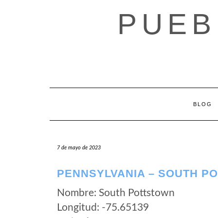
Saltar
PUEB
al
contenido
BLOG
7 de mayo de 2023
PENNSYLVANIA – SOUTH P
Nombre: South Pottstown
Longitud: -75.65139