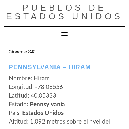
Saltar
PUEBLOS DE
al
ESTADOS UNIDOS
contenido
Cambiar modo de navegación
7 de mayo de 2023
PENNSYLVANIA – HIRAM
Nombre: Hiram
Longitud: -78.08556
Latitud: 40.05333
Estado:
Pennsylvania
Pais:
Estados Unidos
Altitud: 1.092 metros sobre el nvel del