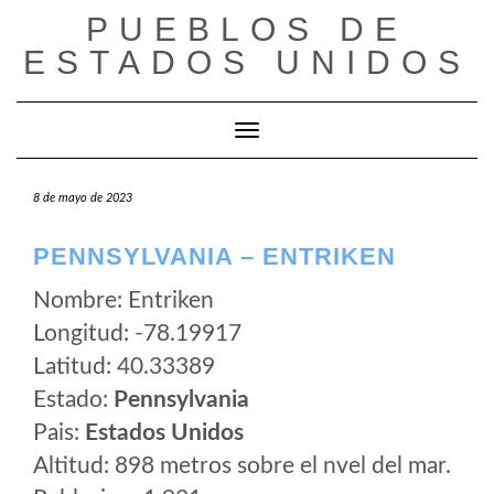
Saltar
PUEBLOS DE
al
ESTADOS UNIDOS
contenido
Cambiar modo de navegación
8 de mayo de 2023
PENNSYLVANIA – ENTRIKEN
Nombre: Entriken
Longitud: -78.19917
Latitud: 40.33389
Estado:
Pennsylvania
Pais:
Estados Unidos
Altitud: 898 metros sobre el nvel del mar.