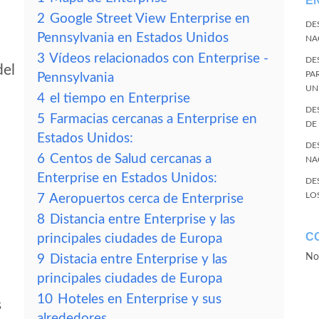
E
2
Google Street View Enterprise en
DE
Pennsylvania en Estados Unidos
NA
3
Vídeos relacionados con Enterprise -
DE
del
PA
Pennsylvania
UN
4
el tiempo en Enterprise
DE
5
Farmacias cercanas a Enterprise en
DE
Estados Unidos:
DE
6
Centos de Salud cercanas a
NA
Enterprise en Estados Unidos:
DE
LO
7
Aeropuertos cerca de Enterprise
8
Distancia entre Enterprise y las
C
principales ciudades de Europa
No
9
Distacia entre Enterprise y las
principales ciudades de Europa
10
Hoteles en Enterprise y sus
s
alrededores