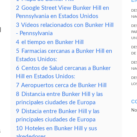
E
2
Google Street View Bunker Hill en
DE
Pennsylvania en Estados Unidos
NA
3
Vídeos relacionados con Bunker Hill
DE
l
PA
- Pennsylvania
UN
4
el tiempo en Bunker Hill
DE
5
Farmacias cercanas a Bunker Hill en
DE
Estados Unidos:
DE
6
Centos de Salud cercanas a Bunker
NA
Hill en Estados Unidos:
DE
LO
7
Aeropuertos cerca de Bunker Hill
8
Distancia entre Bunker Hill y las
C
principales ciudades de Europa
No
9
Distacia entre Bunker Hill y las
principales ciudades de Europa
10
Hoteles en Bunker Hill y sus
s
alrededores