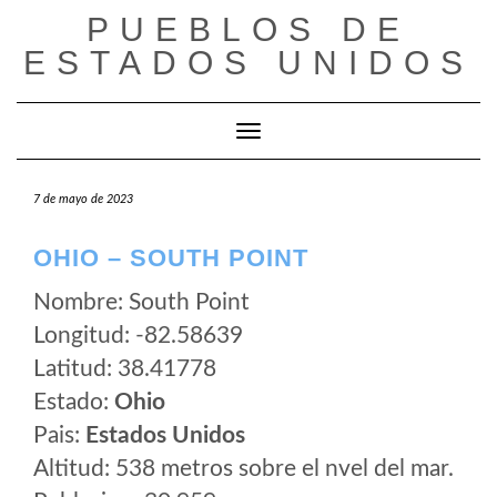
Saltar
PUEBLOS DE
al
ESTADOS UNIDOS
contenido
Cambiar modo de navegación
7 de mayo de 2023
OHIO – SOUTH POINT
Nombre: South Point
Longitud: -82.58639
Latitud: 38.41778
Estado:
Ohio
Pais:
Estados Unidos
Altitud: 538 metros sobre el nvel del mar.