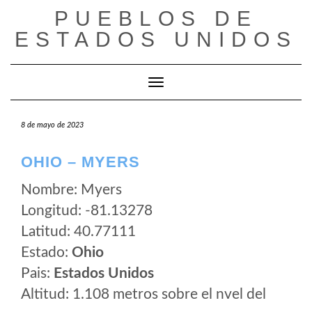
Saltar
PUEBLOS DE
al
ESTADOS UNIDOS
contenido
Cambiar modo de navegación
8 de mayo de 2023
OHIO – MYERS
Nombre: Myers
Longitud: -81.13278
Latitud: 40.77111
Estado:
Ohio
Pais:
Estados Unidos
Altitud: 1.108 metros sobre el nvel del