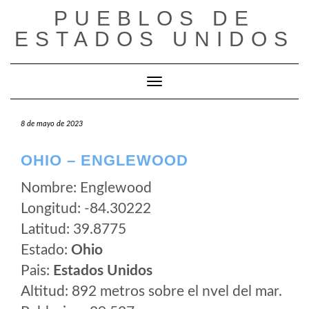
Saltar
PUEBLOS DE
al
ESTADOS UNIDOS
contenido
Cambiar modo de navegación
8 de mayo de 2023
OHIO – ENGLEWOOD
Nombre: Englewood
Longitud: -84.30222
Latitud: 39.8775
Estado:
Ohio
Pais:
Estados Unidos
Altitud: 892 metros sobre el nvel del mar.