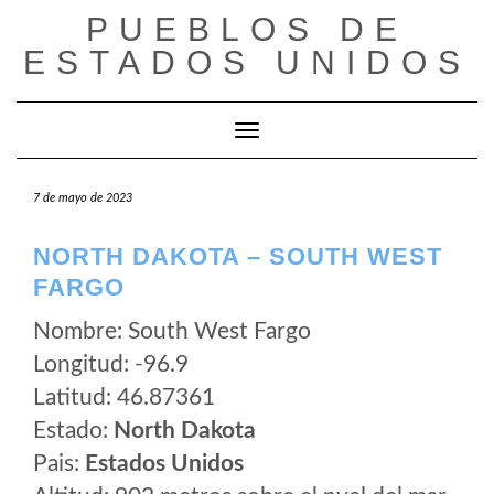
Saltar
PUEBLOS DE
al
ESTADOS UNIDOS
contenido
Cambiar modo de navegación
7 de mayo de 2023
NORTH DAKOTA – SOUTH WEST
FARGO
Nombre: South West Fargo
Longitud: -96.9
Latitud: 46.87361
Estado:
North Dakota
Pais:
Estados Unidos