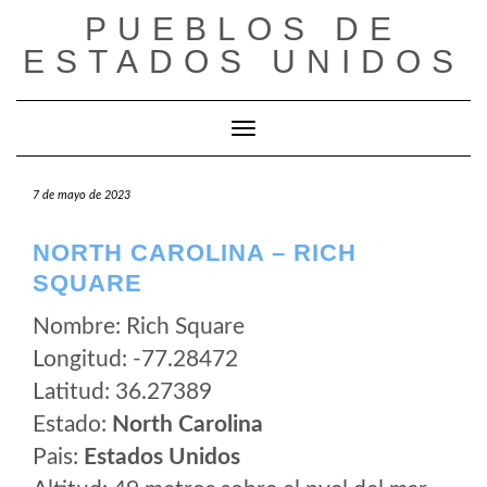
Saltar
PUEBLOS DE
al
ESTADOS UNIDOS
contenido
Cambiar modo de navegación
7 de mayo de 2023
NORTH CAROLINA – RICH
SQUARE
Nombre: Rich Square
Longitud: -77.28472
Latitud: 36.27389
Estado:
North Carolina
Pais:
Estados Unidos