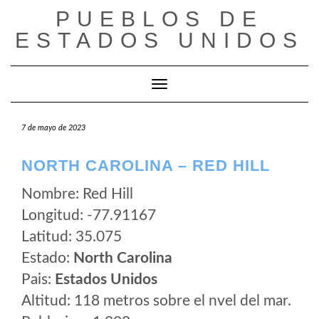
Saltar
PUEBLOS DE
al
ESTADOS UNIDOS
contenido
Cambiar modo de navegación
7 de mayo de 2023
NORTH CAROLINA – RED HILL
Nombre: Red Hill
Longitud: -77.91167
Latitud: 35.075
Estado:
North Carolina
Pais:
Estados Unidos
Altitud: 118 metros sobre el nvel del mar.