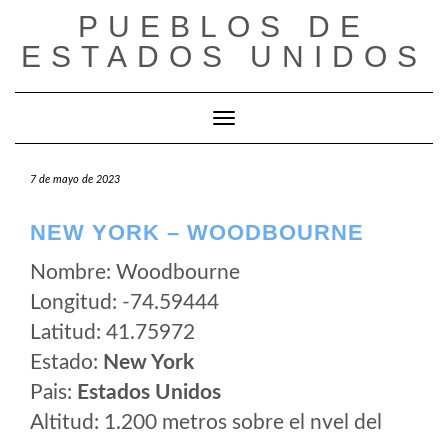
Saltar
PUEBLOS DE
al
ESTADOS UNIDOS
contenido
Cambiar modo de navegación
7 de mayo de 2023
NEW YORK – WOODBOURNE
Nombre: Woodbourne
Longitud: -74.59444
Latitud: 41.75972
Estado:
New York
Pais:
Estados Unidos
Altitud: 1.200 metros sobre el nvel del