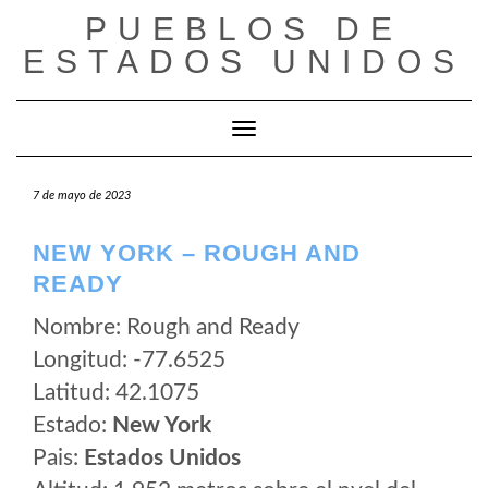
Saltar
PUEBLOS DE
al
ESTADOS UNIDOS
contenido
Cambiar modo de navegación
7 de mayo de 2023
NEW YORK – ROUGH AND
READY
Nombre: Rough and Ready
Longitud: -77.6525
Latitud: 42.1075
Estado:
New York
Pais:
Estados Unidos