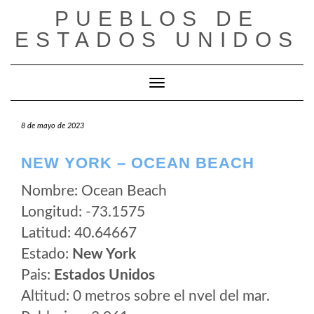
Saltar
PUEBLOS DE
al
ESTADOS UNIDOS
contenido
Cambiar modo de navegación
8 de mayo de 2023
NEW YORK – OCEAN BEACH
Nombre: Ocean Beach
Longitud: -73.1575
Latitud: 40.64667
Estado:
New York
Pais:
Estados Unidos
Altitud: 0 metros sobre el nvel del mar.