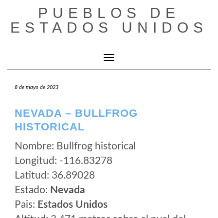
Saltar
PUEBLOS DE
al
ESTADOS UNIDOS
contenido
Cambiar modo de navegación
8 de mayo de 2023
NEVADA – BULLFROG
HISTORICAL
Nombre: Bullfrog historical
Longitud: -116.83278
Latitud: 36.89028
Estado:
Nevada
Pais:
Estados Unidos