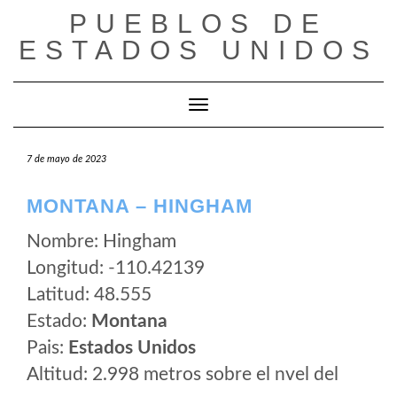
Saltar
PUEBLOS DE
al
ESTADOS UNIDOS
contenido
Cambiar modo de navegación
7 de mayo de 2023
MONTANA – HINGHAM
Nombre: Hingham
Longitud: -110.42139
Latitud: 48.555
Estado:
Montana
Pais:
Estados Unidos
Altitud: 2.998 metros sobre el nvel del