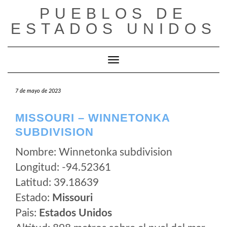
Saltar
PUEBLOS DE
al
ESTADOS UNIDOS
contenido
Cambiar modo de navegación
7 de mayo de 2023
MISSOURI – WINNETONKA
SUBDIVISION
Nombre: Winnetonka subdivision
Longitud: -94.52361
Latitud: 39.18639
Estado:
Missouri
Pais:
Estados Unidos