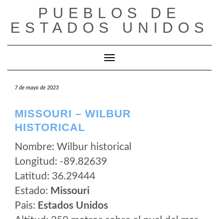
Saltar
PUEBLOS DE
al
ESTADOS UNIDOS
contenido
Cambiar modo de navegación
7 de mayo de 2023
MISSOURI – WILBUR
HISTORICAL
Nombre: Wilbur historical
Longitud: -89.82639
Latitud: 36.29444
Estado:
Missouri
Pais:
Estados Unidos