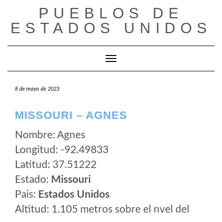
Saltar
PUEBLOS DE
al
ESTADOS UNIDOS
contenido
Cambiar modo de navegación
8 de mayo de 2023
MISSOURI – AGNES
Nombre: Agnes
Longitud: -92.49833
Latitud: 37.51222
Estado:
Missouri
Pais:
Estados Unidos
Altitud: 1.105 metros sobre el nvel del