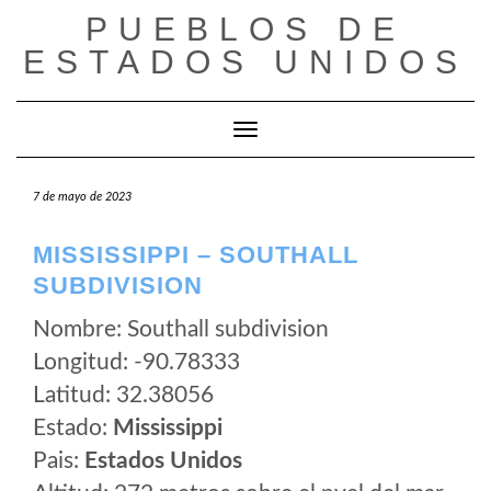
Saltar
PUEBLOS DE
al
ESTADOS UNIDOS
contenido
Cambiar modo de navegación
7 de mayo de 2023
MISSISSIPPI – SOUTHALL
SUBDIVISION
Nombre: Southall subdivision
Longitud: -90.78333
Latitud: 32.38056
Estado:
Mississippi
Pais:
Estados Unidos