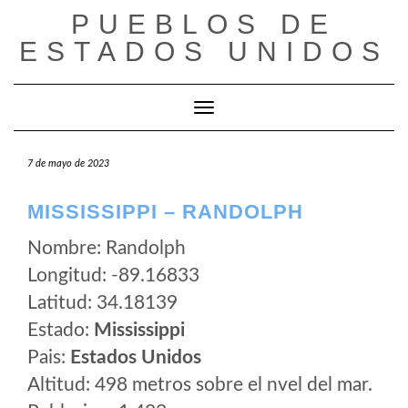
Saltar
PUEBLOS DE
al
ESTADOS UNIDOS
contenido
Cambiar modo de navegación
7 de mayo de 2023
MISSISSIPPI – RANDOLPH
Nombre: Randolph
Longitud: -89.16833
Latitud: 34.18139
Estado:
Mississippi
Pais:
Estados Unidos
Altitud: 498 metros sobre el nvel del mar.