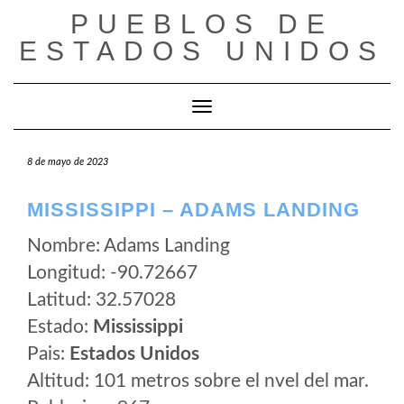
Saltar
PUEBLOS DE
al
ESTADOS UNIDOS
contenido
Cambiar modo de navegación
8 de mayo de 2023
MISSISSIPPI – ADAMS LANDING
Nombre: Adams Landing
Longitud: -90.72667
Latitud: 32.57028
Estado:
Mississippi
Pais:
Estados Unidos
Altitud: 101 metros sobre el nvel del mar.