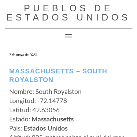
Saltar
PUEBLOS DE
al
ESTADOS UNIDOS
contenido
Cambiar modo de navegación
7 de mayo de 2023
MASSACHUSETTS – SOUTH
ROYALSTON
Nombre: South Royalston
Longitud: -72.14778
Latitud: 42.63056
Estado:
Massachusetts
Pais:
Estados Unidos