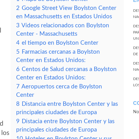
E
2
Google Street View Boylston Center
DE
en Massachusetts en Estados Unidos
NA
3
Vídeos relacionados con Boylston
DE
l
PA
Center - Massachusetts
UN
4
el tiempo en Boylston Center
DE
5
Farmacias cercanas a Boylston
DE
Center en Estados Unidos:
DE
6
Centos de Salud cercanas a Boylston
NA
Center en Estados Unidos:
DE
LO
7
Aeropuertos cerca de Boylston
Center
C
8
Distancia entre Boylston Center y las
principales ciudades de Europa
No
9
Distacia entre Boylston Center y las
ad
principales ciudades de Europa
 los
10
Hoteles en Boylston Center y sus