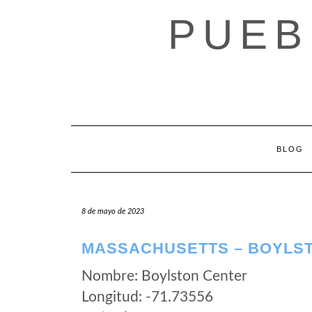
Saltar
PUEB
al
contenido
BLOG
8 de mayo de 2023
MASSACHUSETTS – BOYLS
Nombre: Boylston Center
Longitud: -71.73556